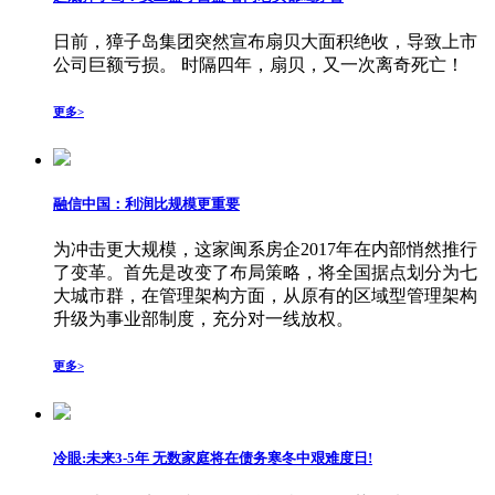
日前，獐子岛集团突然宣布扇贝大面积绝收，导致上市
公司巨额亏损。 时隔四年，扇贝，又一次离奇死亡！
更多>
融信中国：利润比规模更重要
为冲击更大规模，这家闽系房企2017年在内部悄然推行
了变革。首先是改变了布局策略，将全国据点划分为七
大城市群，在管理架构方面，从原有的区域型管理架构
升级为事业部制度，充分对一线放权。
更多>
冷眼:未来3-5年 无数家庭将在债务寒冬中艰难度日!