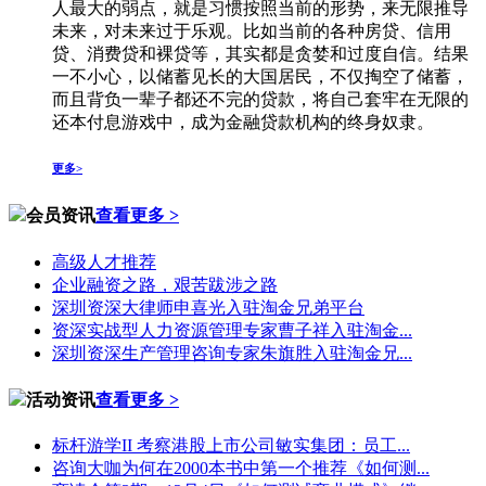
人最大的弱点，就是习惯按照当前的形势，来无限推导
未来，对未来过于乐观。比如当前的各种房贷、信用
贷、消费贷和裸贷等，其实都是贪婪和过度自信。结果
一不小心，以储蓄见长的大国居民，不仅掏空了储蓄，
而且背负一辈子都还不完的贷款，将自己套牢在无限的
还本付息游戏中，成为金融贷款机构的终身奴隶。
更多>
会员资讯
查看更多 >
高级人才推荐
企业融资之路，艰苦跋涉之路
深圳资深大律师申喜光入驻淘金兄弟平台
资深实战型人力资源管理专家曹子祥入驻淘金...
深圳资深生产管理咨询专家朱旗胜入驻淘金兄...
活动资讯
查看更多 >
标杆游学II 考察港股上市公司敏实集团：员工...
咨询大咖为何在2000本书中第一个推荐《如何测...