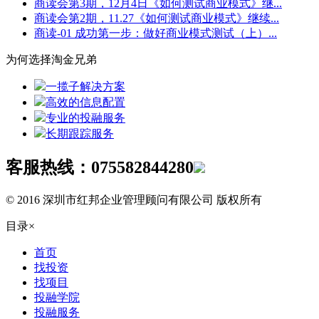
商读会第3期，12月4日《如何测试商业模式》继...
商读会第2期，11.27《如何测试商业模式》继续...
商读-01 成功第一步：做好商业模式测试（上）...
为何选择淘金兄弟
一揽子解决方案
高效的信息配置
专业的投融服务
长期跟踪服务
客服热线：
075582844280
© 2016 深圳市红邦企业管理顾问有限公司 版权所有
目录
×
首页
找投资
找项目
投融学院
投融服务