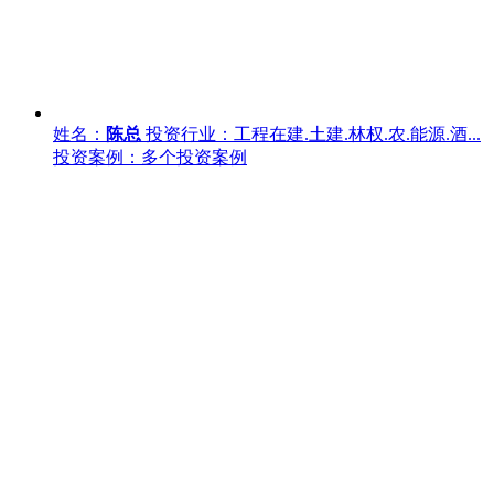
姓名：
陈总
投资行业：工程在建.土建.林权.农.能源.酒...
投资案例：多个投资案例