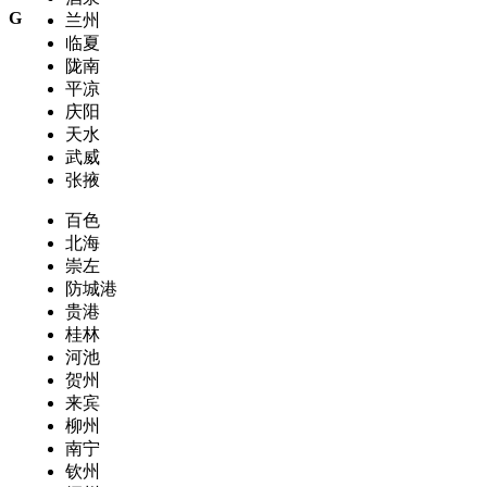
G
兰州
临夏
陇南
平凉
庆阳
天水
武威
张掖
百色
北海
崇左
防城港
贵港
桂林
河池
贺州
来宾
柳州
南宁
钦州