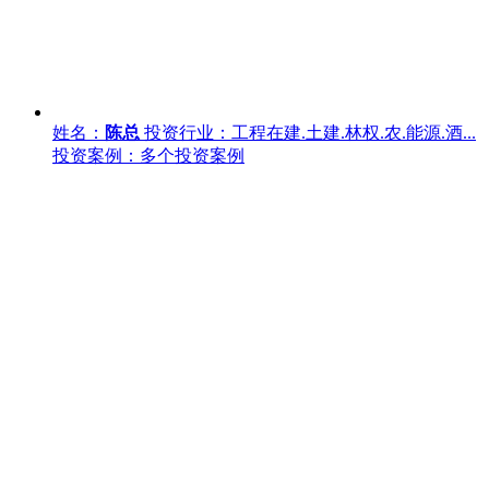
姓名：
陈总
投资行业：工程在建.土建.林权.农.能源.酒...
投资案例：多个投资案例