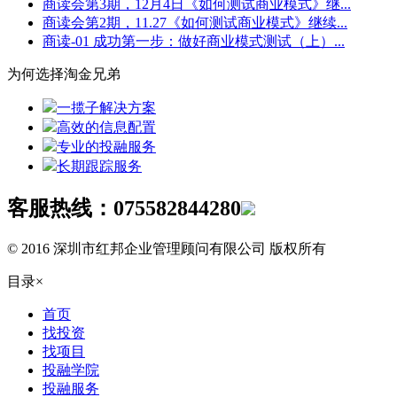
商读会第3期，12月4日《如何测试商业模式》继...
商读会第2期，11.27《如何测试商业模式》继续...
商读-01 成功第一步：做好商业模式测试（上）...
为何选择淘金兄弟
一揽子解决方案
高效的信息配置
专业的投融服务
长期跟踪服务
客服热线：
075582844280
© 2016 深圳市红邦企业管理顾问有限公司 版权所有
目录
×
首页
找投资
找项目
投融学院
投融服务