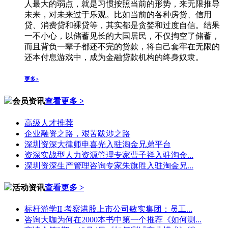
人最大的弱点，就是习惯按照当前的形势，来无限推导
未来，对未来过于乐观。比如当前的各种房贷、信用
贷、消费贷和裸贷等，其实都是贪婪和过度自信。结果
一不小心，以储蓄见长的大国居民，不仅掏空了储蓄，
而且背负一辈子都还不完的贷款，将自己套牢在无限的
还本付息游戏中，成为金融贷款机构的终身奴隶。
更多>
会员资讯
查看更多 >
高级人才推荐
企业融资之路，艰苦跋涉之路
深圳资深大律师申喜光入驻淘金兄弟平台
资深实战型人力资源管理专家曹子祥入驻淘金...
深圳资深生产管理咨询专家朱旗胜入驻淘金兄...
活动资讯
查看更多 >
标杆游学II 考察港股上市公司敏实集团：员工...
咨询大咖为何在2000本书中第一个推荐《如何测...