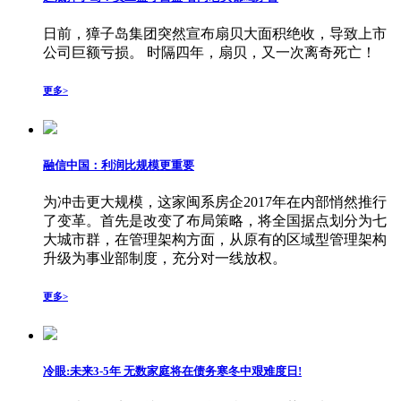
日前，獐子岛集团突然宣布扇贝大面积绝收，导致上市
公司巨额亏损。 时隔四年，扇贝，又一次离奇死亡！
更多>
融信中国：利润比规模更重要
为冲击更大规模，这家闽系房企2017年在内部悄然推行
了变革。首先是改变了布局策略，将全国据点划分为七
大城市群，在管理架构方面，从原有的区域型管理架构
升级为事业部制度，充分对一线放权。
更多>
冷眼:未来3-5年 无数家庭将在债务寒冬中艰难度日!