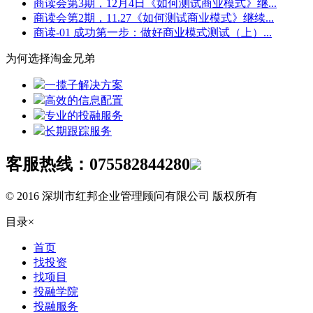
商读会第3期，12月4日《如何测试商业模式》继...
商读会第2期，11.27《如何测试商业模式》继续...
商读-01 成功第一步：做好商业模式测试（上）...
为何选择淘金兄弟
一揽子解决方案
高效的信息配置
专业的投融服务
长期跟踪服务
客服热线：
075582844280
© 2016 深圳市红邦企业管理顾问有限公司 版权所有
目录
×
首页
找投资
找项目
投融学院
投融服务