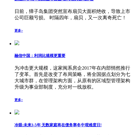
日前，獐子岛集团突然宣布扇贝大面积绝收，导致上市
公司巨额亏损。 时隔四年，扇贝，又一次离奇死亡！
更多>
融信中国：利润比规模更重要
为冲击更大规模，这家闽系房企2017年在内部悄然推行
了变革。首先是改变了布局策略，将全国据点划分为七
大城市群，在管理架构方面，从原有的区域型管理架构
升级为事业部制度，充分对一线放权。
更多>
冷眼:未来3-5年 无数家庭将在债务寒冬中艰难度日!