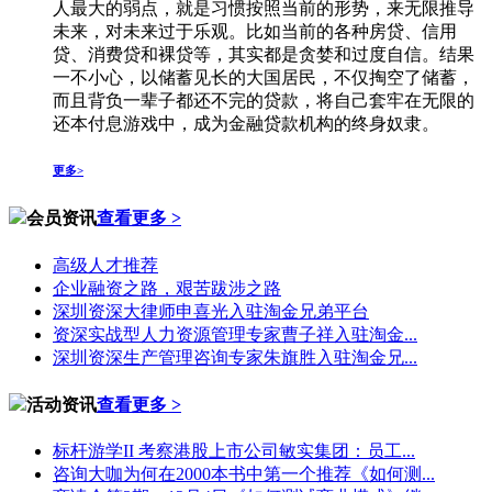
人最大的弱点，就是习惯按照当前的形势，来无限推导
未来，对未来过于乐观。比如当前的各种房贷、信用
贷、消费贷和裸贷等，其实都是贪婪和过度自信。结果
一不小心，以储蓄见长的大国居民，不仅掏空了储蓄，
而且背负一辈子都还不完的贷款，将自己套牢在无限的
还本付息游戏中，成为金融贷款机构的终身奴隶。
更多>
会员资讯
查看更多 >
高级人才推荐
企业融资之路，艰苦跋涉之路
深圳资深大律师申喜光入驻淘金兄弟平台
资深实战型人力资源管理专家曹子祥入驻淘金...
深圳资深生产管理咨询专家朱旗胜入驻淘金兄...
活动资讯
查看更多 >
标杆游学II 考察港股上市公司敏实集团：员工...
咨询大咖为何在2000本书中第一个推荐《如何测...