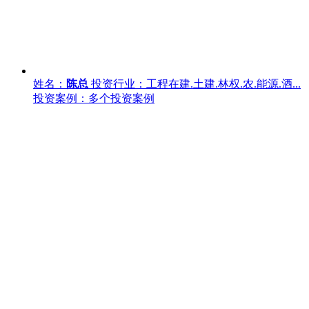
姓名：
陈总
投资行业：工程在建.土建.林权.农.能源.酒...
投资案例：多个投资案例