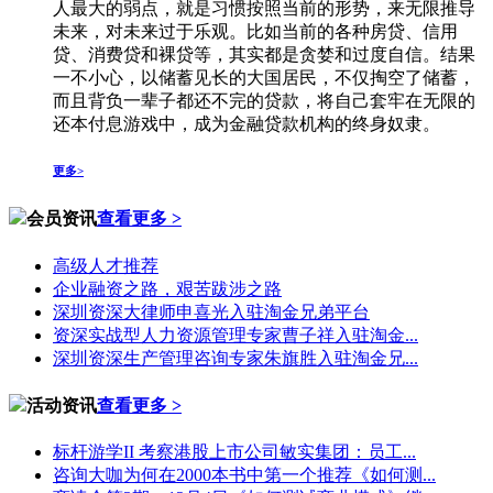
人最大的弱点，就是习惯按照当前的形势，来无限推导
未来，对未来过于乐观。比如当前的各种房贷、信用
贷、消费贷和裸贷等，其实都是贪婪和过度自信。结果
一不小心，以储蓄见长的大国居民，不仅掏空了储蓄，
而且背负一辈子都还不完的贷款，将自己套牢在无限的
还本付息游戏中，成为金融贷款机构的终身奴隶。
更多>
会员资讯
查看更多 >
高级人才推荐
企业融资之路，艰苦跋涉之路
深圳资深大律师申喜光入驻淘金兄弟平台
资深实战型人力资源管理专家曹子祥入驻淘金...
深圳资深生产管理咨询专家朱旗胜入驻淘金兄...
活动资讯
查看更多 >
标杆游学II 考察港股上市公司敏实集团：员工...
咨询大咖为何在2000本书中第一个推荐《如何测...