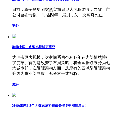
日前，獐子岛集团突然宣布扇贝大面积绝收，导致上市
公司巨额亏损。 时隔四年，扇贝，又一次离奇死亡！
更多>
融信中国：利润比规模更重要
为冲击更大规模，这家闽系房企2017年在内部悄然推行
了变革。首先是改变了布局策略，将全国据点划分为七
大城市群，在管理架构方面，从原有的区域型管理架构
升级为事业部制度，充分对一线放权。
更多>
冷眼:未来3-5年 无数家庭将在债务寒冬中艰难度日!