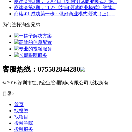
商读会第3期，12月4日《如何测试商业模式》继...
商读会第2期，11.27《如何测试商业模式》继续...
商读-01 成功第一步：做好商业模式测试（上）...
为何选择淘金兄弟
一揽子解决方案
高效的信息配置
专业的投融服务
长期跟踪服务
客服热线：
075582844280
© 2016 深圳市红邦企业管理顾问有限公司 版权所有
目录
×
首页
找投资
找项目
投融学院
投融服务