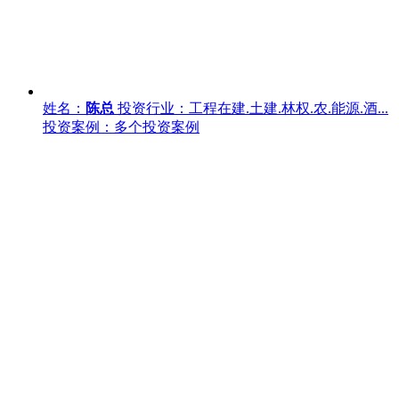
姓名：
陈总
投资行业：工程在建.土建.林权.农.能源.酒...
投资案例：多个投资案例